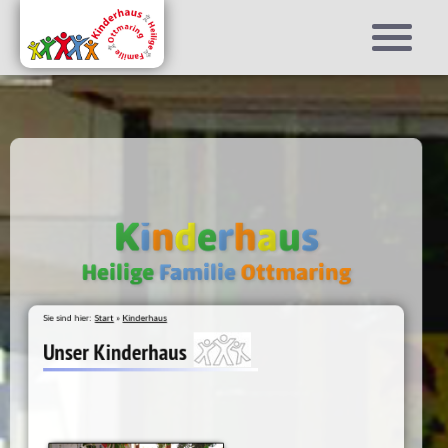
K
i
n
d
e
r
h
a
u
s
Heilige
Familie
Ottmaring
Sie sind hier:
Start
»
Kinderhaus
Unser Kinderhaus