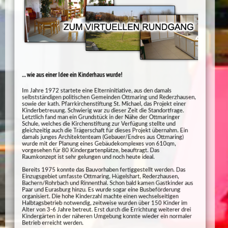
... wie aus einer Idee ein Kinderhaus wurde!
Im Jahre 1972 startete eine Elterninitiative, aus den damals
selbstständigen politischen Gemeinden Ottmaring und Rederzhausen,
sowie der kath. Pfarrkirchenstiftung St. Michael, das Projekt einer
Kinderbetreuung. Schwierig war zu dieser Zeit die Standortfrage.
Letztlich fand man ein Grundstück in der Nähe der Ottmaringer
Schule, welches die Kirchenstiftung zur Verfügung stellte und
gleichzeitig auch die Trägerschaft für dieses Projekt übernahm. Ein
damals junges Architektenteam (Gebauer/Endres aus Ottmaring)
wurde mit der Planung eines Gebäudekomplexes von 610qm,
vorgesehen für 80 Kindergartenplätze, beauftragt. Das
Raumkonzept ist sehr gelungen und noch heute ideal.
Bereits 1975 konnte das Bauvorhaben fertiggestellt werden. Das
Einzugsgebiet umfasste Ottmaring, Hügelshart, Rederzhausen,
Bachern/Rohrbach und Rinnenthal. Schon bald kamen Gastkinder aus
Paar und Eurasburg hinzu. Es wurde sogar eine Busbeförderung
organisiert. Die hohe Kinderzahl machte einen wechselseitigen
Halbtagsbetrieb notwendig, zeitweise wurden über 150 Kinder im
Alter von 3-6 Jahre betreut. Erst durch die Errichtung weiterer drei
Kindergärten in der näheren Umgebung konnte wieder ein normaler
Betrieb erreicht werden.