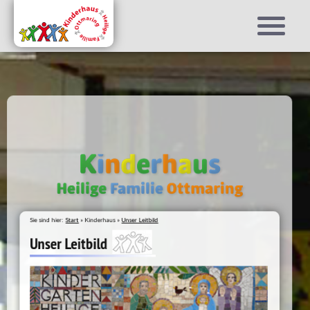
K
i
n
d
e
r
h
a
u
s
Heilige
Familie
Ottmaring
Sie sind hier:
Start
» Kinderhaus »
Unser Leitbild
Unser Leitbild