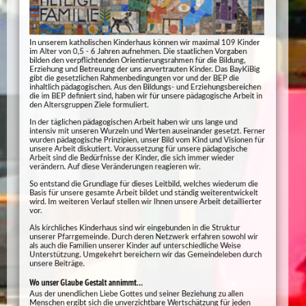
In unserem katholischen Kinderhaus können wir maximal 109 Kinder
im Alter von 0,5 - 6 Jahren aufnehmen. Die staatlichen Vorgaben
bilden den verpflichtenden Orientierungsrahmen für die Bildung,
Erziehung und Betreuung der uns anvertrauten Kinder. Das BayKiBig
gibt die gesetzlichen Rahmenbedingungen vor und der BEP die
inhaltlich pädagogischen. Aus den Bildungs- und Erziehungsbereichen
die im BEP definiert sind, haben wir für unsere pädagogische Arbeit in
den Altersgruppen Ziele formuliert.
In der täglichen pädagogischen Arbeit haben wir uns lange und
intensiv mit unseren Wurzeln und Werten auseinander gesetzt. Ferner
wurden pädagogische Prinzipien, unser Bild vom Kind und Visionen für
unsere Arbeit diskutiert. Voraussetzung für unsere pädagogische
Arbeit sind die Bedürfnisse der Kinder, die sich immer wieder
verändern. Auf diese Veränderungen reagieren wir.
So entstand die Grundlage für dieses Leitbild, welches wiederum die
Basis für unsere gesamte Arbeit bildet und ständig weiterentwickelt
wird. Im weiteren Verlauf stellen wir Ihnen unsere Arbeit detaillierter
vor.
Als kirchliches Kinderhaus sind wir eingebunden in die Struktur
unserer Pfarrgemeinde. Durch deren Netzwerk erfahren sowohl wir
als auch die Familien unserer Kinder auf unterschiedliche Weise
Unterstützung. Umgekehrt bereichern wir das Gemeindeleben durch
unsere Beiträge.
Wo unser Glaube Gestalt annimmt…
Aus der unendlichen Liebe Gottes und seiner Beziehung zu allen
Menschen ergibt sich die unverzichtbare Wertschätzung für jeden